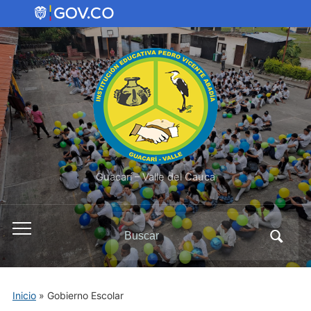
Guacarí – Valle del Cauca
Buscar:
Alternar
el
menú
móvil
Inicio
»
Gobierno Escolar