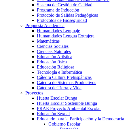
Sistema de Gestión de Calidad
Programa de Inducción
Protocolo de Salidas Pedagógicas
Protocolos de Bioseguridad
Propuesta Académica
Humanidades Lenguaje
Humanidades Lengua Extrajera
Matemáticas
Ciencias Sociales
Ciencias Naturales
Educación Artística
Educación física
Educación Religiosa
Tecnología e Informática
Cátedra Cultura Prehispánicas
Cátedra de Sistemas Productivos
Cátedra de Tierra y Vida
Proyectos
Huerta Escolar Bunga
Huerta Escolar Sostenible Bunga
PRAE Proyecto Ambiental Escolar
Educación Sexual
Educando para la Participación y la Democracia
Gobierno Escolar