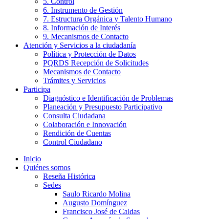
5. Control
6. Instrumento de Gestión
7. Estructura Orgánica y Talento Humano
8. Información de Interés
9. Mecanismos de Contacto
Atención y Servicios a la ciudadanía
Política y Protección de Datos
PQRDS Recepción de Solicitudes
Mecanismos de Contacto
Trámites y Servicios
Participa
Diagnóstico e Identificación de Problemas
Planeación y Presupuesto Participativo
Consulta Ciudadana
Colaboración e Innovación
Rendición de Cuentas
Control Ciudadano
Inicio
Quiénes somos
Reseña Histórica
Sedes
Saulo Ricardo Molina
Augusto Domínguez
Francisco José de Caldas