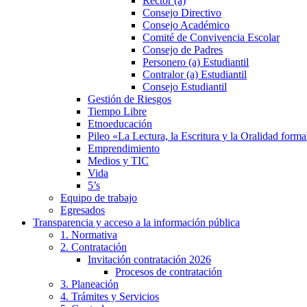
Rector (a)
Consejo Directivo
Consejo Académico
Comité de Convivencia Escolar
Consejo de Padres
Personero (a) Estudiantil
Contralor (a) Estudiantil
Consejo Estudiantil
Gestión de Riesgos
Tiempo Libre
Etnoeducación
Pileo «La Lectura, la Escritura y la Oralidad formal
Emprendimiento
Medios y TIC
Vida
5’s
Equipo de trabajo
Egresados
Transparencia y acceso a la información pública
1. Normativa
2. Contratación
Invitación contratación 2026
Procesos de contratación
3. Planeación
4. Trámites y Servicios