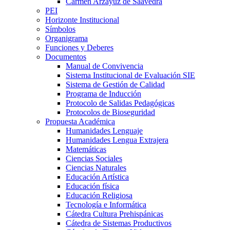
Carmen Arzayúz de Saavedra
PEI
Horizonte Institucional
Símbolos
Organigrama
Funciones y Deberes
Documentos
Manual de Convivencia
Sistema Institucional de Evaluación SIE
Sistema de Gestión de Calidad
Programa de Inducción
Protocolo de Salidas Pedagógicas
Protocolos de Bioseguridad
Propuesta Académica
Humanidades Lenguaje
Humanidades Lengua Extrajera
Matemáticas
Ciencias Sociales
Ciencias Naturales
Educación Artística
Educación física
Educación Religiosa
Tecnología e Informática
Cátedra Cultura Prehispánicas
Cátedra de Sistemas Productivos