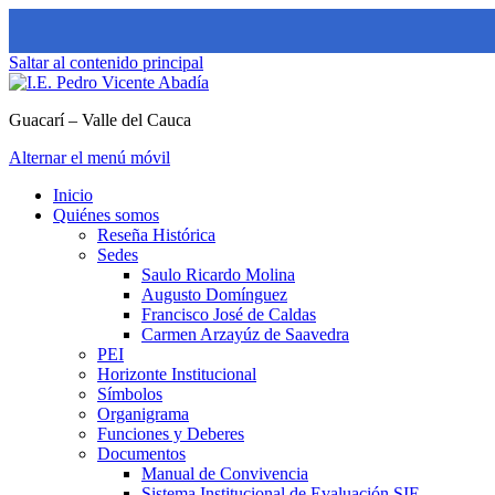
Saltar al contenido principal
Guacarí – Valle del Cauca
Alternar el menú móvil
Inicio
Quiénes somos
Reseña Histórica
Sedes
Saulo Ricardo Molina
Augusto Domínguez
Francisco José de Caldas
Carmen Arzayúz de Saavedra
PEI
Horizonte Institucional
Símbolos
Organigrama
Funciones y Deberes
Documentos
Manual de Convivencia
Sistema Institucional de Evaluación SIE