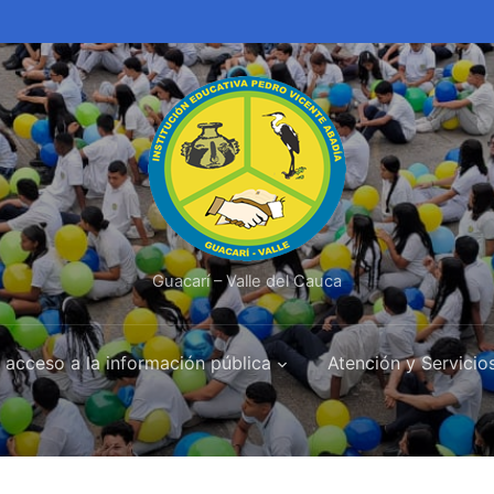
Guacarí – Valle del Cauca
 acceso a la información pública
Atención y Servicio